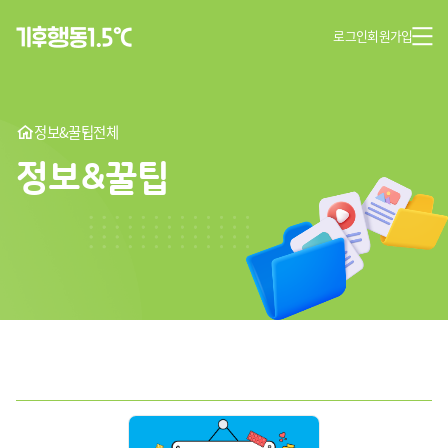
로그인
회원가입
정보&꿀팁
전체
정보&꿀팁