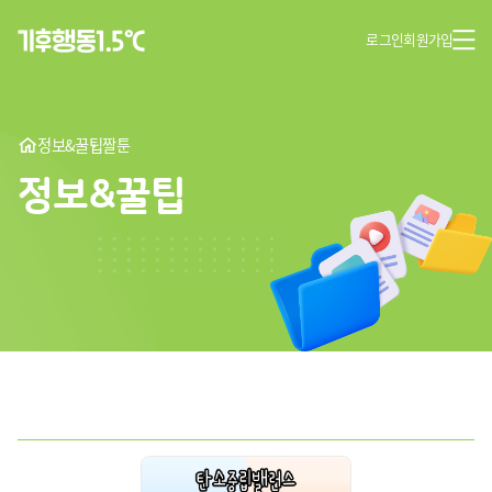
로그인
회원가입
정보&꿀팁
짤툰
정보&꿀팁