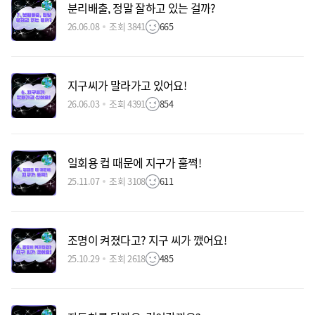
분리배출, 정말 잘하고 있는 걸까?
26.06.08
조회 3841
665
지구씨가 말라가고 있어요!
26.06.03
조회 4391
854
일회용 컵 때문에 지구가 훌쩍!
25.11.07
조회 3108
611
조명이 켜졌다고? 지구 씨가 깼어요!
25.10.29
조회 2618
485