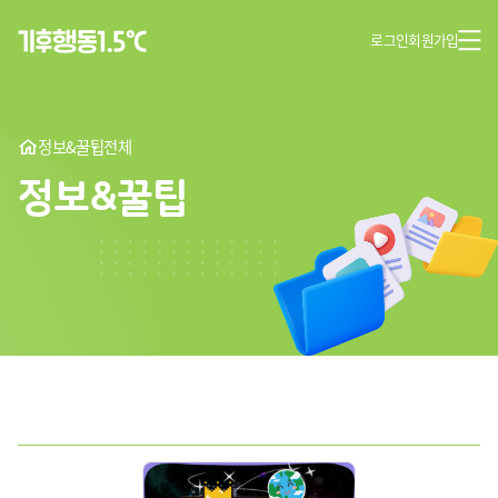
로그인
회원가입
정보&꿀팁
전체
정보&꿀팁