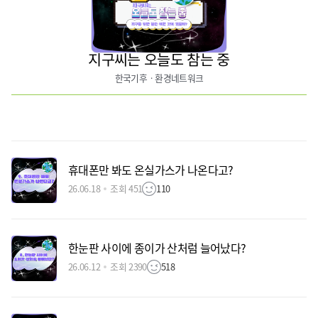
지구씨는 오늘도 참는 중
한국기후ㆍ환경네트워크
휴대폰만 봐도 온실가스가 나온다고?
26.06.18
조회 451
110
한눈판 사이에 종이가 산처럼 늘어났다?
26.06.12
조회 2390
518