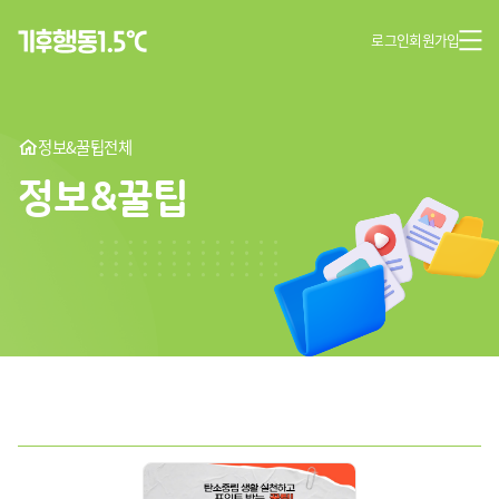
로그인
회원가입
정보&꿀팁
전체
정보&꿀팁