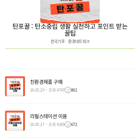
탄포꿀 : 탄소중립 생활 실천하고 포인트 받는
꿀팁
한국기후ㆍ환경네트워크
친환경제품 구매
26.05.29
조회 4747
802
리필스테이션 이용
26.05.27
조회 4269
672