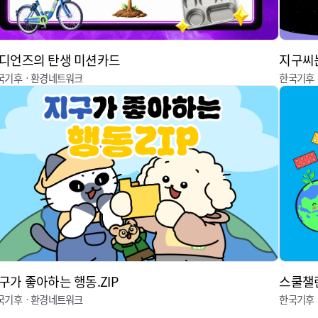
디언즈의 탄생 미션카드
지구씨는
국기후ㆍ환경네트워크
한국기후
구가 좋아하는 행동.ZIP
스쿨챌
국기후ㆍ환경네트워크
한국기후