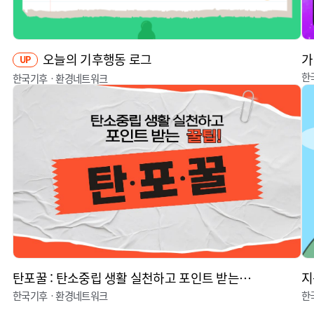
오늘의 기후행동 로그
가
UP
한
한국기후ㆍ환경네트워크
탄포꿀 : 탄소중립 생활 실천하고 포인트 받는 꿀팁
지
한국기후ㆍ환경네트워크
한