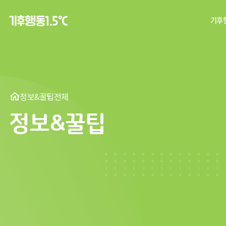
기후행
탄
기후
정보&꿀팁
전체
정보&꿀팁