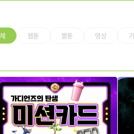
체
웹툰
짤툰
영상