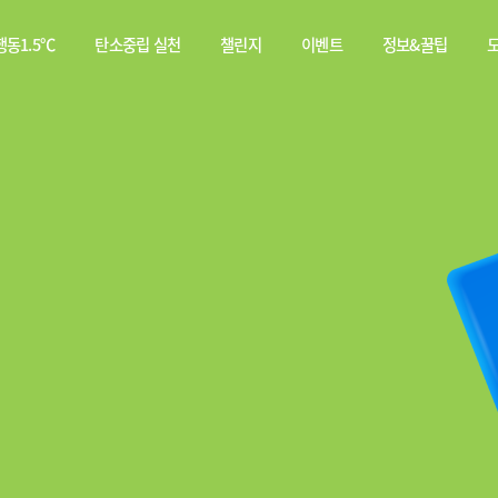
동1.5℃
탄소중립 실천
챌린지
이벤트
정보&꿀팁
소중립
탄소중립 실천 약속
스쿨챌린지
이벤트
전체
행동이란?
실천기록
당첨자
웹툰
발표
탄소중립 게임
짤툰
나의 활동 스탬프
영상
기타