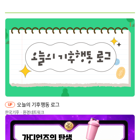
웹툰
짤툰
영상
기타
오늘의 기후행동 로그
UP
한국기후ㆍ환경네트워크