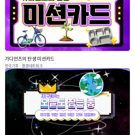
가디언즈의 탄생 미션카드
한국기후ㆍ환경네트워크