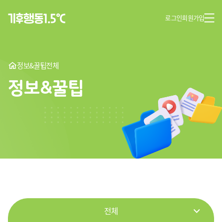
로그인
회원가입
정보&꿀팁
전체
정보&꿀팁
전체