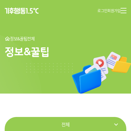
로그인
회원가입
정보&꿀팁
전체
정보&꿀팁
전체