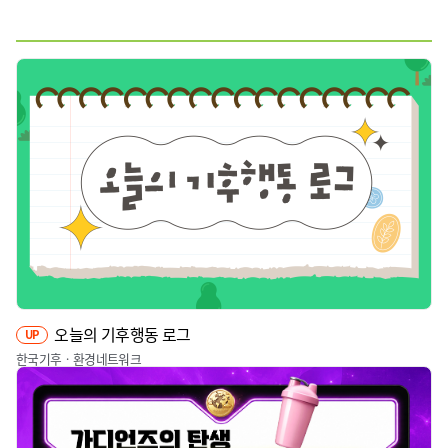
웹툰
짤툰
영상
기타
오늘의 기후행동 로그
UP
한국기후ㆍ환경네트워크