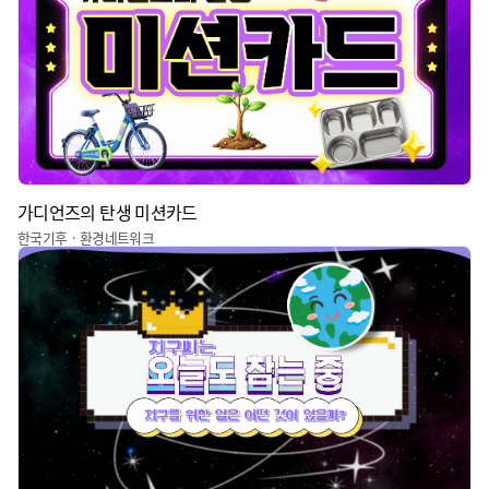
가디언즈의 탄생 미션카드
한국기후ㆍ환경네트워크