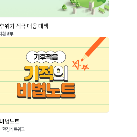
후위기 적극 대응 대책
지환경부
 비법노트
ㆍ환경네트워크