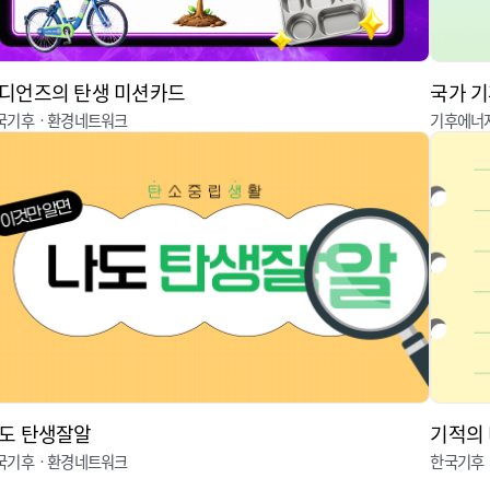
디언즈의 탄생 미션카드
국가 기
국기후ㆍ환경네트워크
기후에너
도 탄생잘알
기적의
국기후ㆍ환경네트워크
한국기후