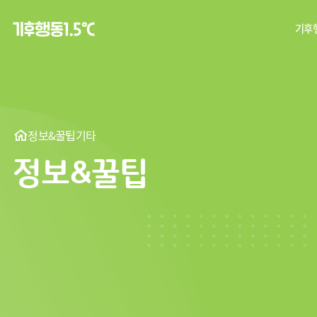
기후행
탄
기후
정보&꿀팁
기타
정보&꿀팁