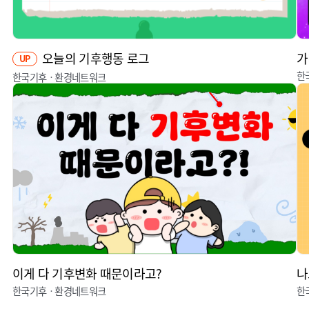
오늘의 기후행동 로그
가
UP
한
한국기후ㆍ환경네트워크
이게 다 기후변화 때문이라고?
나
한국기후ㆍ환경네트워크
한