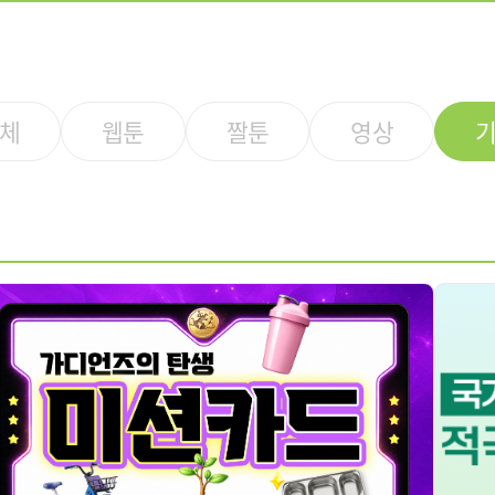
체
웹툰
짤툰
영상