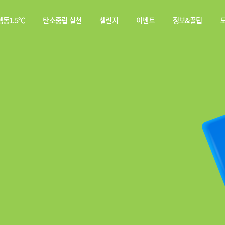
동1.5℃
탄소중립 실천
챌린지
이벤트
정보&꿀팁
소중립
탄소중립 실천 약속
스쿨챌린지
이벤트
전체
행동이란?
실천기록
당첨자
웹툰
발표
탄소중립 게임
짤툰
나의 활동 스탬프
영상
기타