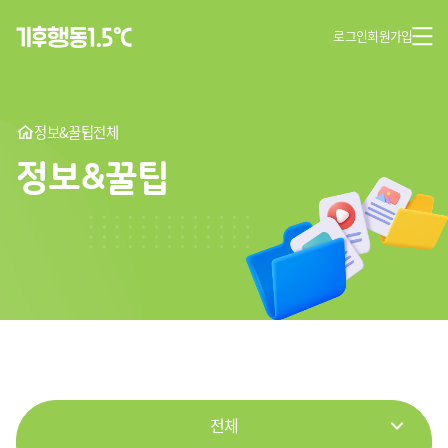
로그인
회원가입
정보&꿀팁
전체
정보&꿀팁
전체