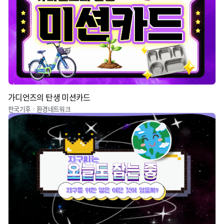
가디언즈의 탄생 미션카드
한국기후ㆍ환경네트워크