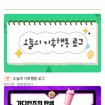
웹툰
짤툰
영상
기타
오늘의 기후행동 로그
UP
한국기후ㆍ환경네트워크