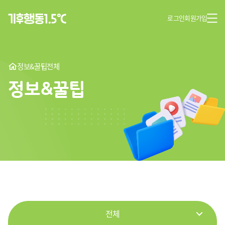
로그인
회원가입
정보&꿀팁
전체
정보&꿀팁
전체