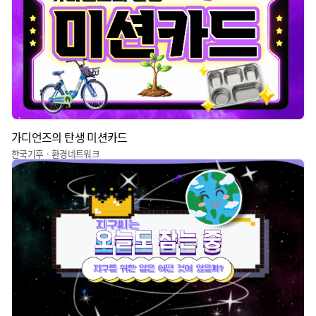
가디언즈의 탄생 미션카드
한국기후ㆍ환경네트워크