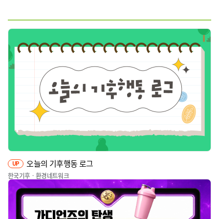
웹툰
짤툰
영상
기타
오늘의 기후행동 로그
UP
한국기후ㆍ환경네트워크