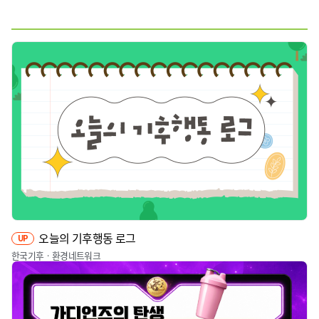
웹툰
짤툰
영상
기타
오늘의 기후행동 로그
UP
한국기후ㆍ환경네트워크