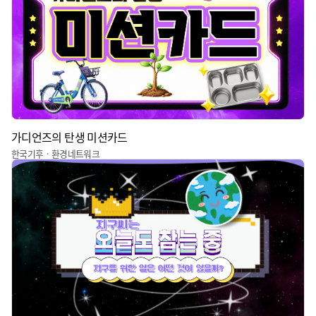
가디언즈의 탄생 미션카드
한국기후ㆍ환경네트워크