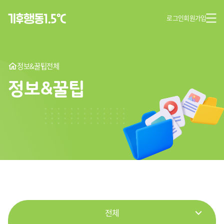
로그인
회원가입
정보&꿀팁
전체
정보&꿀팁
전체