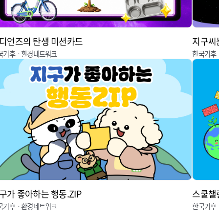
디언즈의 탄생 미션카드
지구씨는
국기후ㆍ환경네트워크
한국기후
구가 좋아하는 행동.ZIP
스쿨챌
국기후ㆍ환경네트워크
한국기후