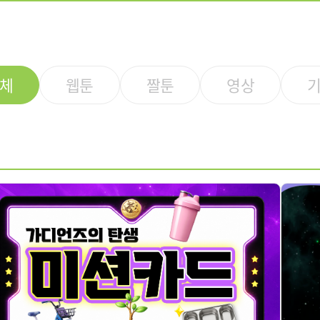
체
웹툰
짤툰
영상