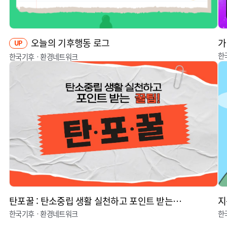
오늘의 기후행동 로그
가
UP
한
한국기후ㆍ환경네트워크
탄포꿀 : 탄소중립 생활 실천하고 포인트 받는 꿀팁
지
한국기후ㆍ환경네트워크
한