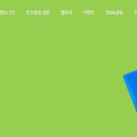
동1.5℃
탄소중립 실천
챌린지
이벤트
정보&꿀팁
소중립
탄소중립 실천 약속
스쿨챌린지
이벤트
전체
행동이란?
실천기록
당첨자
웹툰
발표
탄소중립 게임
짤툰
나의 활동 스탬프
영상
기타