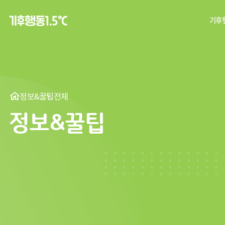
기후행
탄
기후
정보&꿀팁
전체
정보&꿀팁