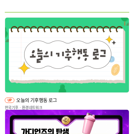
전체
웹툰
짤툰
영상
오늘의 기후행동 로그
UP
한국기후ㆍ환경네트워크