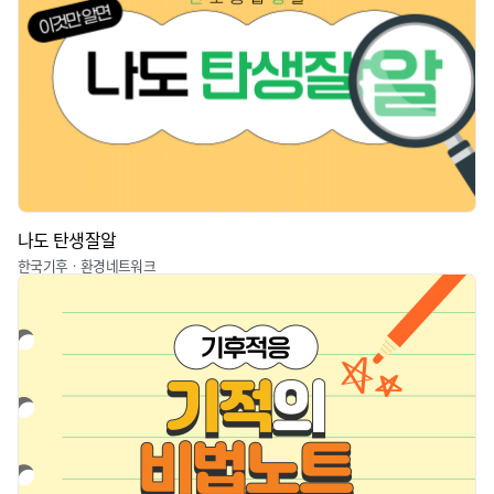
나도 탄생잘알
한국기후ㆍ환경네트워크