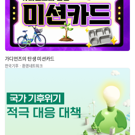
가디언즈의 탄생 미션카드
한국기후ㆍ환경네트워크