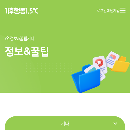
로그인
회원가입
정보&꿀팁
기타
정보&꿀팁
기타