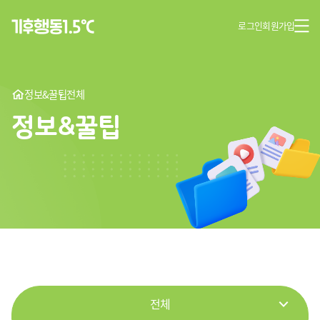
로그인
회원가입
정보&꿀팁
전체
정보&꿀팁
전체