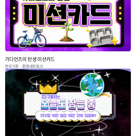
가디언즈의 탄생 미션카드
한국기후ㆍ환경네트워크