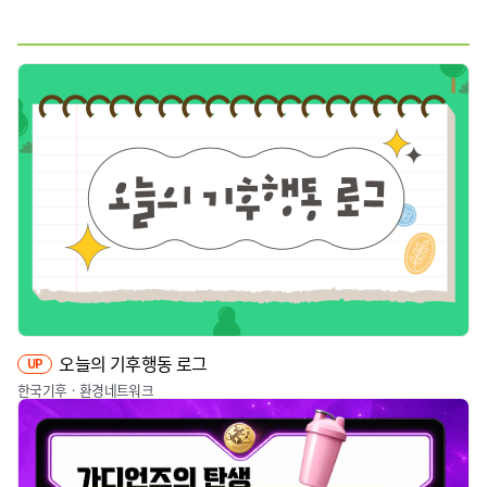
웹툰
짤툰
영상
기타
오늘의 기후행동 로그
UP
한국기후ㆍ환경네트워크