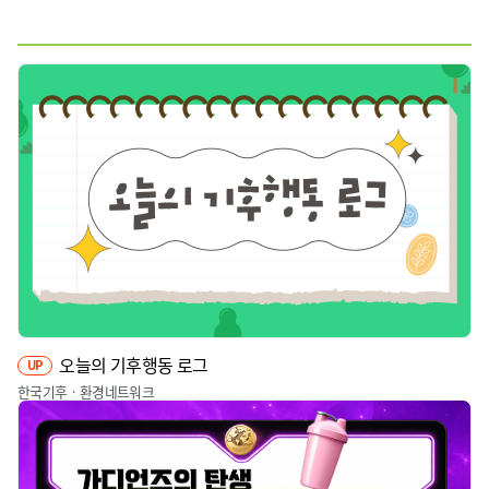
웹툰
짤툰
영상
기타
오늘의 기후행동 로그
UP
한국기후ㆍ환경네트워크