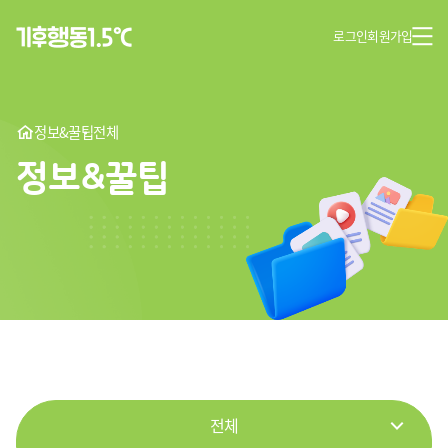
로그인
회원가입
정보&꿀팁
전체
정보&꿀팁
전체