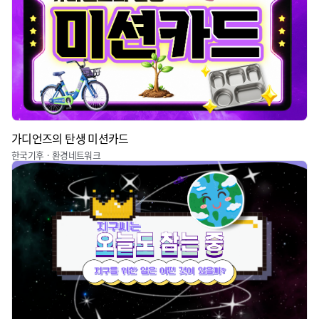
가디언즈의 탄생 미션카드
한국기후ㆍ환경네트워크