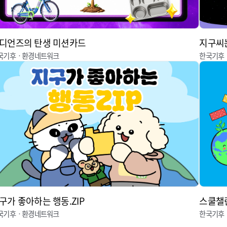
디언즈의 탄생 미션카드
지구씨는
국기후ㆍ환경네트워크
한국기후
구가 좋아하는 행동.ZIP
스쿨챌
국기후ㆍ환경네트워크
한국기후