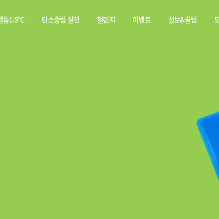
동1.5℃
탄소중립 실천
챌린지
이벤트
정보&꿀팁
소중립
탄소중립 실천 약속
스쿨챌린지
이벤트
전체
행동이란?
실천기록
당첨자
웹툰
발표
탄소중립 게임
짤툰
나의 활동 스탬프
영상
기타