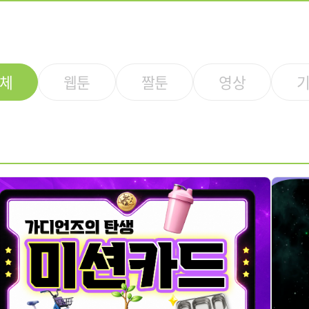
체
웹툰
짤툰
영상