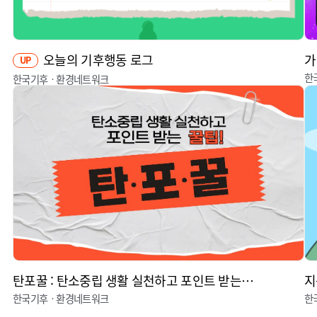
오늘의 기후행동 로그
가
UP
한
한국기후ㆍ환경네트워크
탄포꿀 : 탄소중립 생활 실천하고 포인트 받는 꿀팁
지
한국기후ㆍ환경네트워크
한