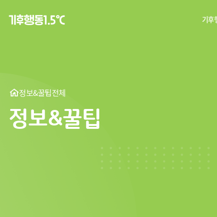
기후행
탄
기후
정보&꿀팁
전체
정보&꿀팁