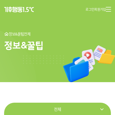
로그인
회원가입
정보&꿀팁
전체
정보&꿀팁
전체