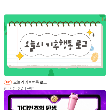
웹툰
짤툰
영상
기타
오늘의 기후행동 로그
UP
한국기후ㆍ환경네트워크