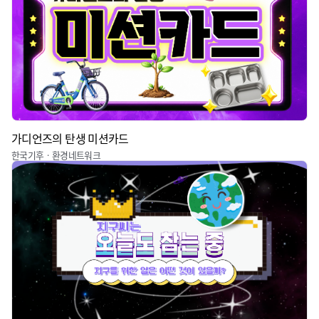
가디언즈의 탄생 미션카드
한국기후ㆍ환경네트워크