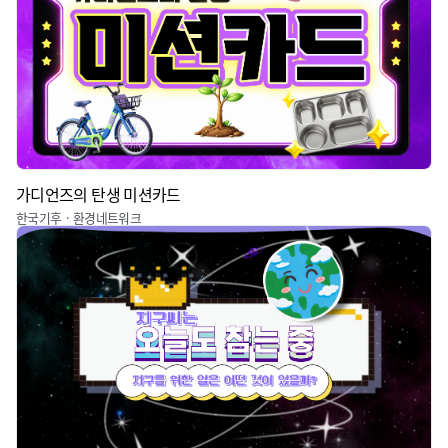
가디언즈의 탄생 미션카드
한국기후ㆍ환경네트워크