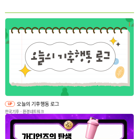
웹툰
짤툰
영상
기타
오늘의 기후행동 로그
UP
한국기후ㆍ환경네트워크