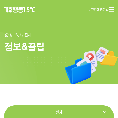
로그인
회원가입
정보&꿀팁
전체
정보&꿀팁
전체