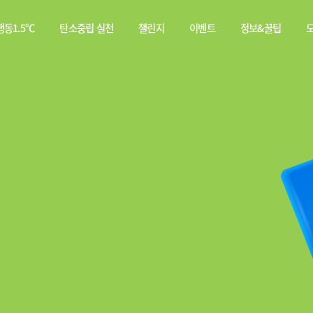
동1.5℃
탄소중립 실천
챌린지
이벤트
정보&꿀팁
소중립
탄소중립 실천 약속
스쿨챌린지
이벤트
전체
행동이란?
실천기록
당첨자
웹툰
발표
탄소중립 게임
짤툰
나의 활동 스탬프
영상
기타