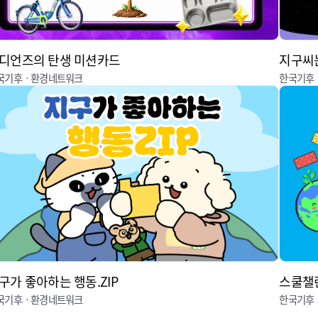
디언즈의 탄생 미션카드
지구씨는
국기후ㆍ환경네트워크
한국기후
구가 좋아하는 행동.ZIP
스쿨챌
국기후ㆍ환경네트워크
한국기후