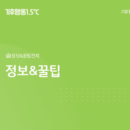
기후행
탄
기후
정보&꿀팁
전체
정보&꿀팁