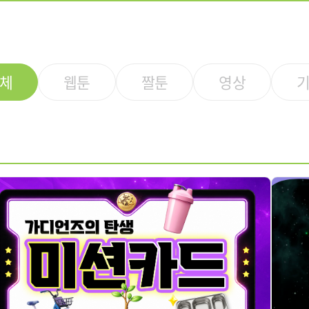
체
웹툰
짤툰
영상