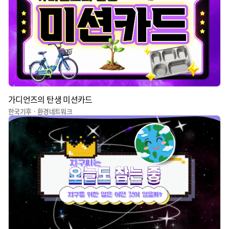
가디언즈의 탄생 미션카드
한국기후ㆍ환경네트워크