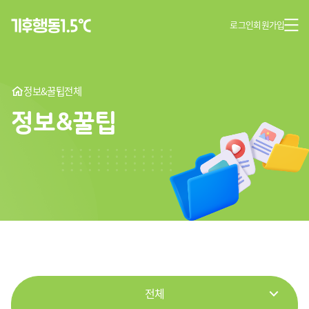
로그인
회원가입
정보&꿀팁
전체
정보&꿀팁
전체