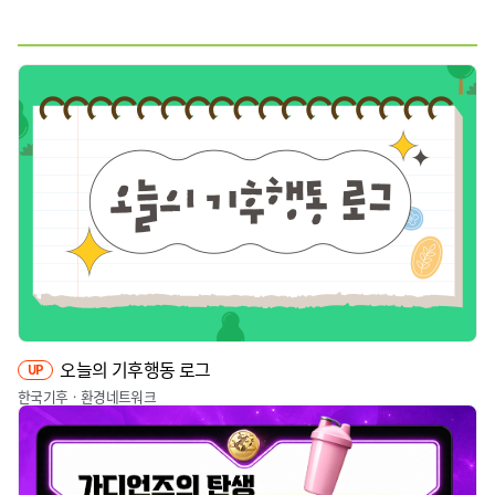
웹툰
짤툰
영상
기타
오늘의 기후행동 로그
UP
한국기후ㆍ환경네트워크