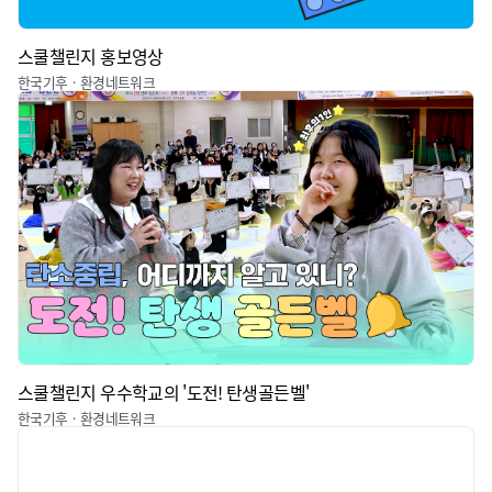
스쿨챌린지 홍보영상
한국기후ㆍ환경네트워크
스쿨챌린지 우수학교의 '도전! 탄생골든벨'
한국기후ㆍ환경네트워크