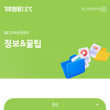
로그인
회원가입
정보&꿀팁
영상
정보&꿀팁
영상