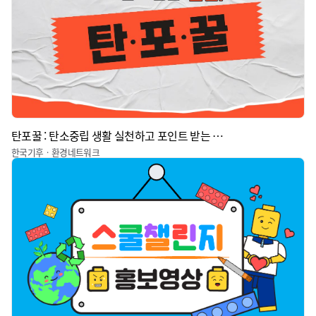
탄포꿀 : 탄소중립 생활 실천하고 포인트 받는 꿀팁
한국기후ㆍ환경네트워크