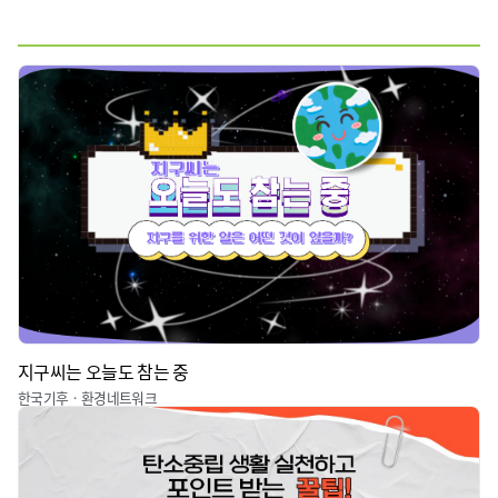
전체
웹툰
짤툰
기타
지구씨는 오늘도 참는 중
한국기후ㆍ환경네트워크