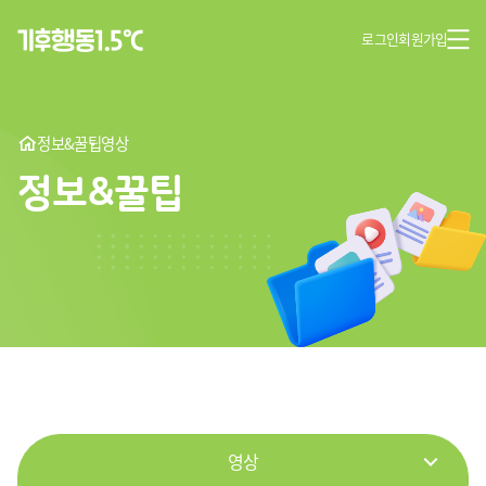
로그인
회원가입
정보&꿀팁
영상
정보&꿀팁
영상