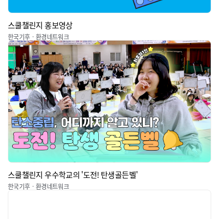
스쿨챌린지 홍보영상
한국기후ㆍ환경네트워크
스쿨챌린지 우수학교의 '도전! 탄생골든벨'
한국기후ㆍ환경네트워크