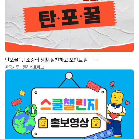
탄포꿀 : 탄소중립 생활 실천하고 포인트 받는 꿀팁
한국기후ㆍ환경네트워크