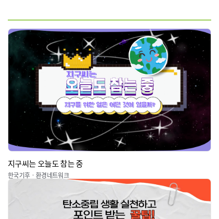
전체
웹툰
짤툰
기타
지구씨는 오늘도 참는 중
한국기후ㆍ환경네트워크