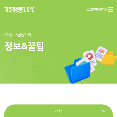
로그인
회원가입
정보&꿀팁
전체
정보&꿀팁
전체