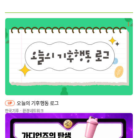
웹툰
짤툰
영상
기타
오늘의 기후행동 로그
UP
한국기후ㆍ환경네트워크