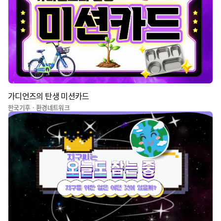
가디언즈의 탄생 미션카드
한국기후ㆍ환경네트워크