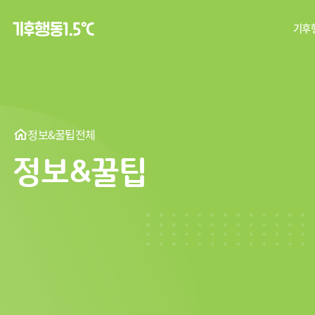
기후행
탄
기후
정보&꿀팁
전체
정보&꿀팁