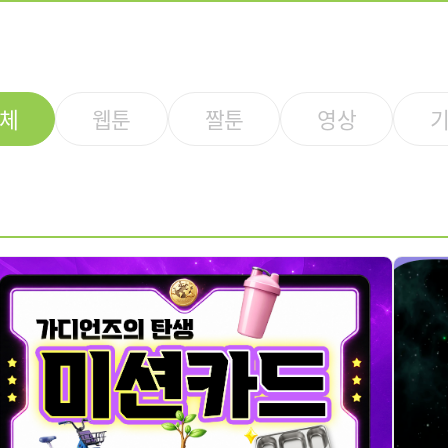
체
웹툰
짤툰
영상