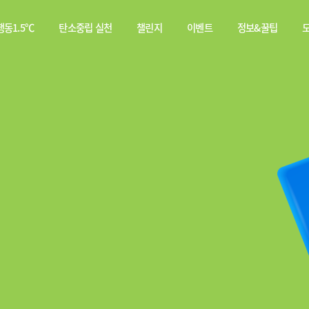
동1.5℃
탄소중립 실천
챌린지
이벤트
정보&꿀팁
소중립
탄소중립 실천 약속
스쿨챌린지
이벤트
전체
행동이란?
실천기록
당첨자
웹툰
발표
탄소중립 게임
짤툰
나의 활동 스탬프
영상
기타