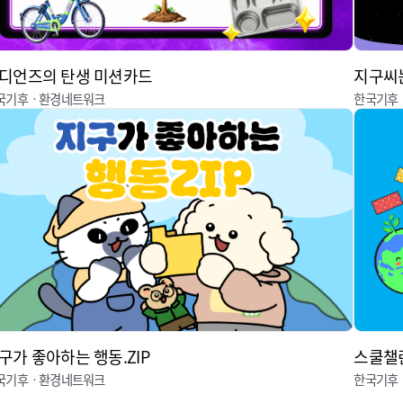
디언즈의 탄생 미션카드
지구씨는
국기후ㆍ환경네트워크
한국기후
구가 좋아하는 행동.ZIP
스쿨챌
국기후ㆍ환경네트워크
한국기후