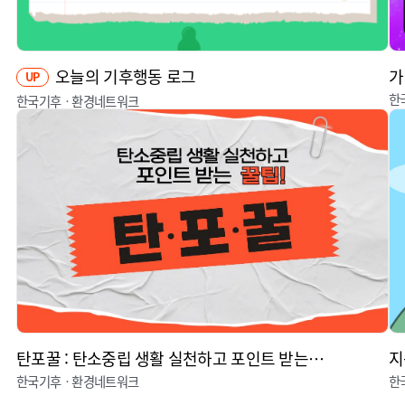
오늘의 기후행동 로그
가
UP
한
한국기후ㆍ환경네트워크
탄포꿀 : 탄소중립 생활 실천하고 포인트 받는 꿀팁
지
한국기후ㆍ환경네트워크
한