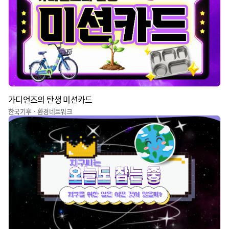
가디언즈의 탄생 미션카드
한국기후ㆍ환경네트워크