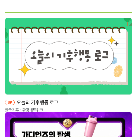
웹툰
짤툰
영상
기타
오늘의 기후행동 로그
UP
한국기후ㆍ환경네트워크