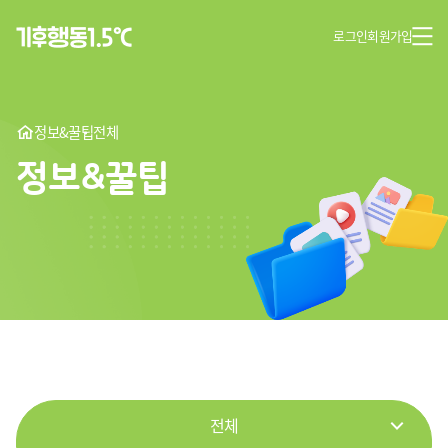
로그인
회원가입
정보&꿀팁
전체
정보&꿀팁
전체