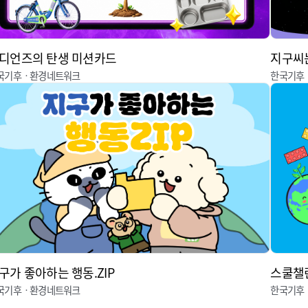
디언즈의 탄생 미션카드
지구씨는
국기후ㆍ환경네트워크
한국기후
구가 좋아하는 행동.ZIP
스쿨챌
국기후ㆍ환경네트워크
한국기후