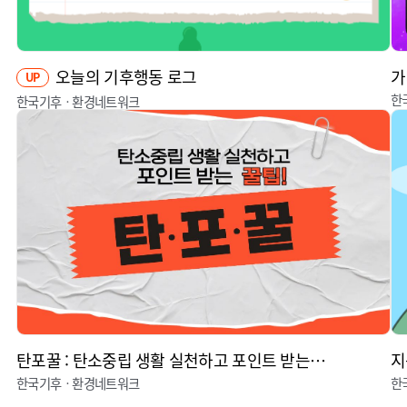
오늘의 기후행동 로그
가
UP
한
한국기후ㆍ환경네트워크
탄포꿀 : 탄소중립 생활 실천하고 포인트 받는 꿀팁
지
한국기후ㆍ환경네트워크
한