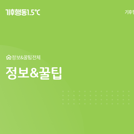
기후행
탄
기후
정보&꿀팁
전체
정보&꿀팁