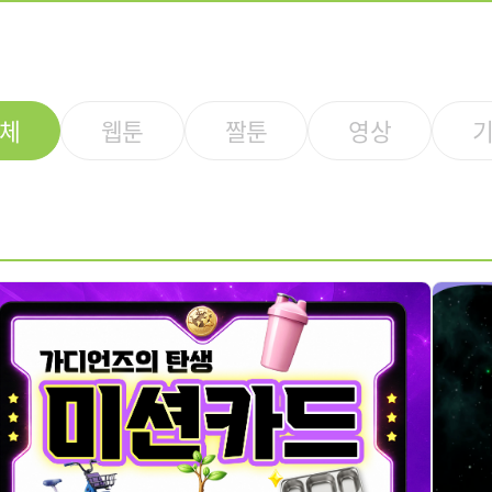
체
웹툰
짤툰
영상