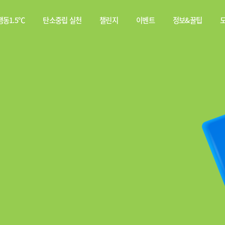
동1.5℃
탄소중립 실천
챌린지
이벤트
정보&꿀팁
소중립
탄소중립 실천 약속
스쿨챌린지
이벤트
전체
행동이란?
실천기록
당첨자
웹툰
발표
탄소중립 게임
짤툰
나의 활동 스탬프
영상
기타