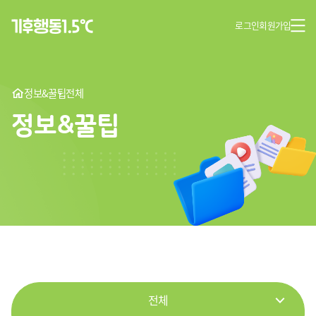
로그인
회원가입
정보&꿀팁
전체
정보&꿀팁
전체