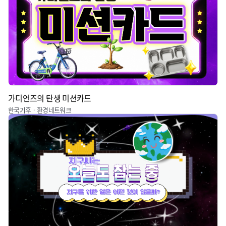
가디언즈의 탄생 미션카드
한국기후ㆍ환경네트워크