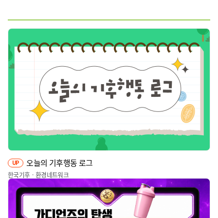
웹툰
짤툰
영상
기타
오늘의 기후행동 로그
UP
한국기후ㆍ환경네트워크