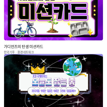
가디언즈의 탄생 미션카드
한국기후ㆍ환경네트워크