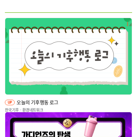
웹툰
짤툰
영상
기타
오늘의 기후행동 로그
UP
한국기후ㆍ환경네트워크