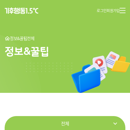
로그인
회원가입
정보&꿀팁
전체
정보&꿀팁
전체