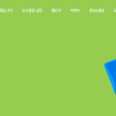
동1.5℃
탄소중립 실천
챌린지
이벤트
정보&꿀팁
소중립
탄소중립 실천 약속
스쿨챌린지
이벤트
전체
행동이란?
실천기록
당첨자
웹툰
발표
탄소중립 게임
짤툰
나의 활동 스탬프
영상
기타