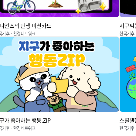
디언즈의 탄생 미션카드
지구씨는
국기후ㆍ환경네트워크
한국기후
구가 좋아하는 행동.ZIP
스쿨챌
국기후ㆍ환경네트워크
한국기후