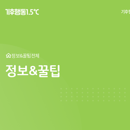
기후행
탄
기후
정보&꿀팁
전체
정보&꿀팁