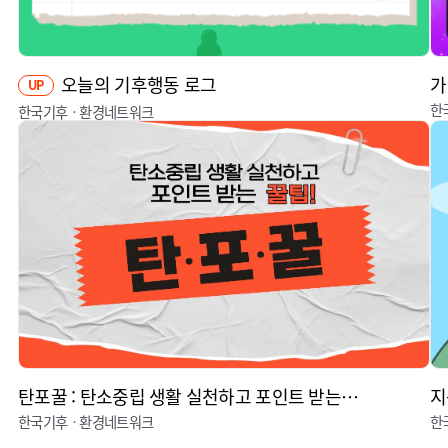
오늘의 기후행동 로그
가
UP
한
한국기후ㆍ환경네트워크
탄포꿀 : 탄소중립 생활 실천하고 포인트 받는 꿀팁
지
한국기후ㆍ환경네트워크
한