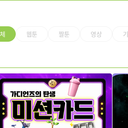
체
웹툰
짤툰
영상