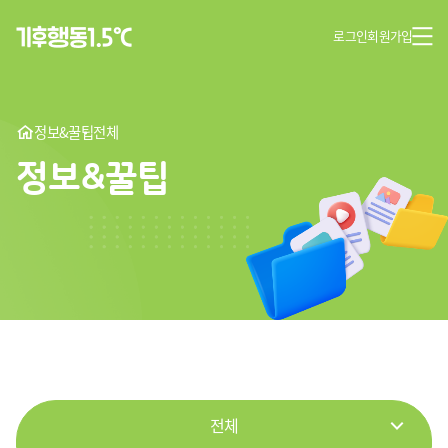
로그인
회원가입
정보&꿀팁
전체
정보&꿀팁
전체