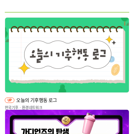
웹툰
짤툰
영상
기타
오늘의 기후행동 로그
UP
한국기후ㆍ환경네트워크