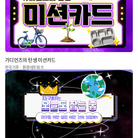
가디언즈의 탄생 미션카드
한국기후ㆍ환경네트워크