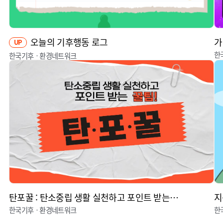
오늘의 기후행동 로그
가
UP
한
한국기후ㆍ환경네트워크
탄포꿀 : 탄소중립 생활 실천하고 포인트 받는 꿀팁
지
한국기후ㆍ환경네트워크
한