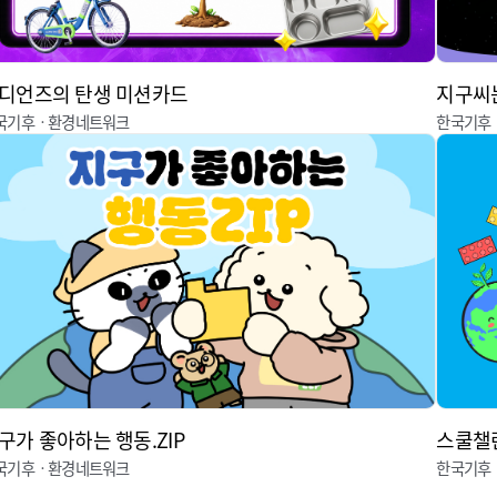
디언즈의 탄생 미션카드
지구씨는
국기후ㆍ환경네트워크
한국기후
구가 좋아하는 행동.ZIP
스쿨챌
국기후ㆍ환경네트워크
한국기후