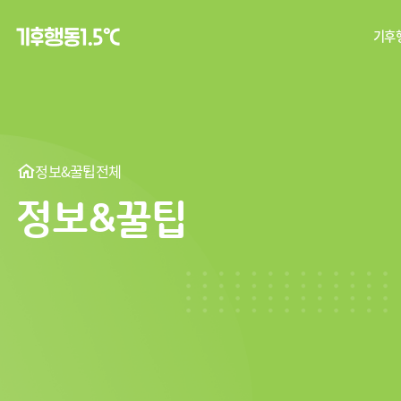
기후행
탄
기후
정보&꿀팁
전체
정보&꿀팁