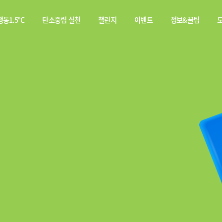
동1.5℃
탄소중립 실천
챌린지
이벤트
정보&꿀팁
소중립
탄소중립 실천 약속
스쿨챌린지
이벤트
전체
행동이란?
실천기록
당첨자
웹툰
발표
탄소중립 게임
짤툰
나의 활동 스탬프
영상
기타