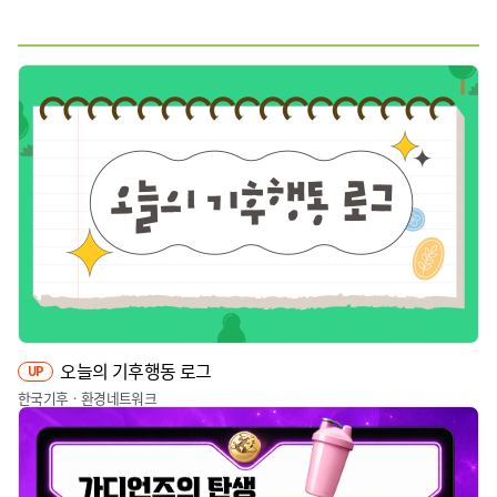
웹툰
짤툰
영상
기타
오늘의 기후행동 로그
UP
한국기후ㆍ환경네트워크