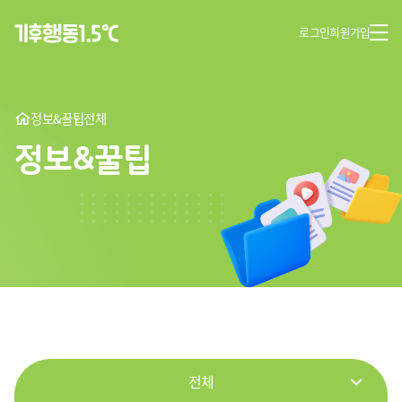
로그인
회원가입
정보&꿀팁
전체
정보&꿀팁
전체