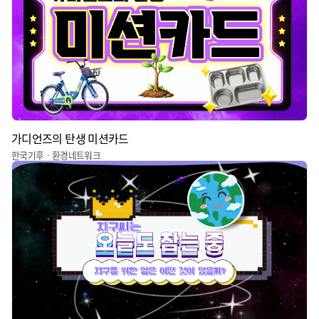
가디언즈의 탄생 미션카드
한국기후ㆍ환경네트워크