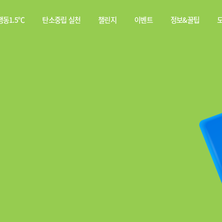
동1.5℃
탄소중립 실천
챌린지
이벤트
정보&꿀팁
소중립
탄소중립 실천 약속
스쿨챌린지
이벤트
전체
행동이란?
실천기록
당첨자
웹툰
발표
탄소중립 게임
짤툰
나의 활동 스탬프
영상
기타