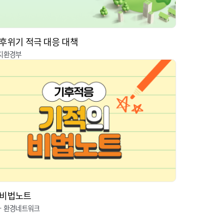
후위기 적극 대응 대책
지환경부
 비법노트
ㆍ환경네트워크