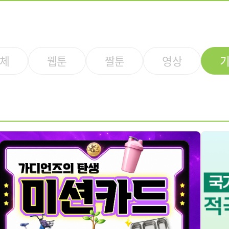
체
웹툰
짤툰
영상