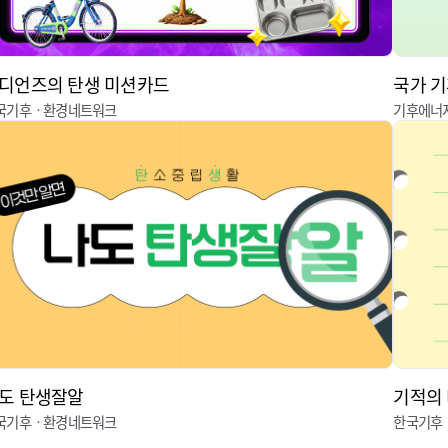
디언즈의 탄생 미션카드
국가 기
국기후ㆍ환경네트워크
기후에너
도 탄생잘알
기적의
국기후ㆍ환경네트워크
한국기후