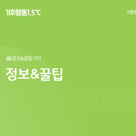
기후행
탄
기후
정보&꿀팁
기타
정보&꿀팁