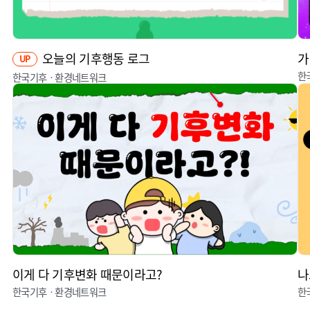
오늘의 기후행동 로그
가
UP
한
한국기후ㆍ환경네트워크
이게 다 기후변화 때문이라고?
나
한국기후ㆍ환경네트워크
한