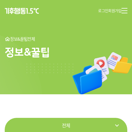
로그인
회원가입
정보&꿀팁
전체
정보&꿀팁
전체