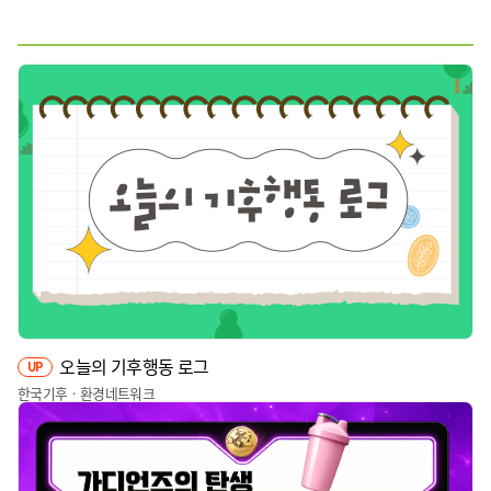
웹툰
짤툰
영상
기타
오늘의 기후행동 로그
UP
한국기후ㆍ환경네트워크