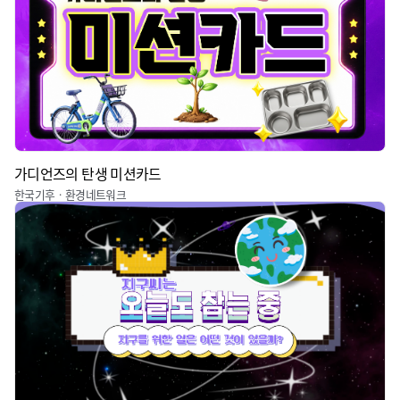
가디언즈의 탄생 미션카드
한국기후ㆍ환경네트워크