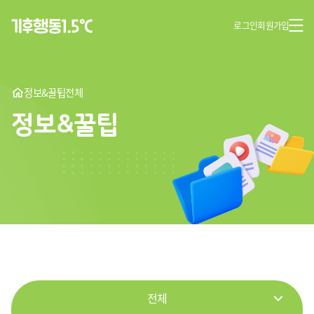
로그인
회원가입
정보&꿀팁
전체
정보&꿀팁
전체