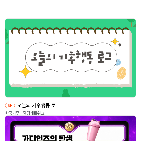
웹툰
짤툰
영상
기타
오늘의 기후행동 로그
UP
한국기후ㆍ환경네트워크