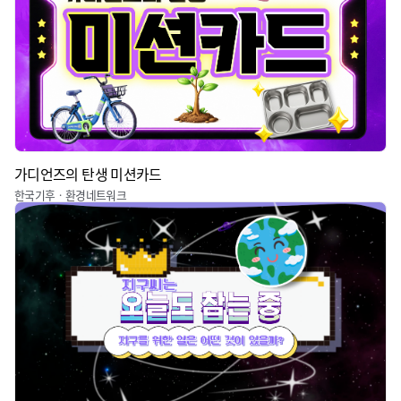
가디언즈의 탄생 미션카드
한국기후ㆍ환경네트워크