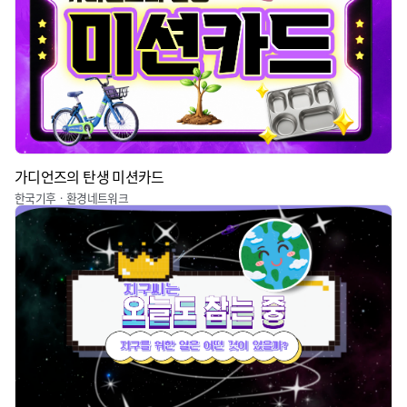
가디언즈의 탄생 미션카드
한국기후ㆍ환경네트워크