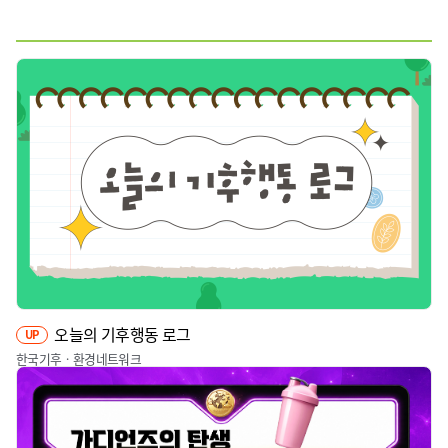
웹툰
짤툰
영상
기타
오늘의 기후행동 로그
UP
한국기후ㆍ환경네트워크