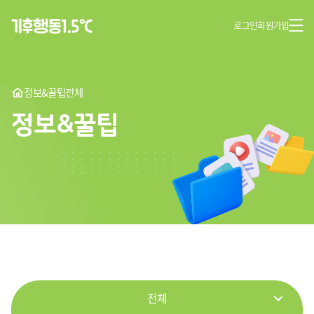
로그인
회원가입
정보&꿀팁
전체
정보&꿀팁
전체