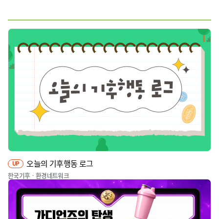
전체
웹툰
짤툰
영상
오늘의 기후행동 로그
UP
한국기후ㆍ환경네트워크