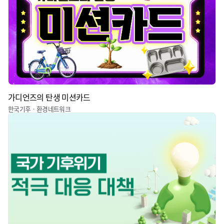
가디언즈의 탄생 미션카드
한국기후ㆍ환경네트워크