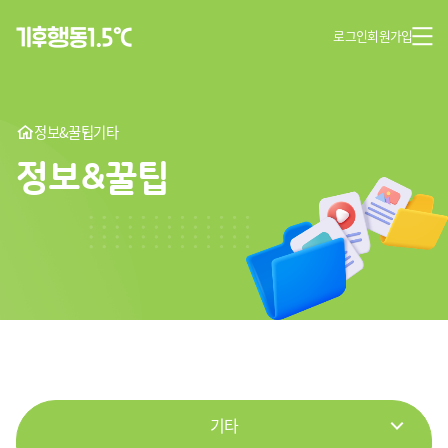
로그인
회원가입
정보&꿀팁
기타
정보&꿀팁
기타