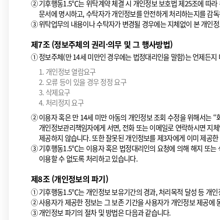
②
기후행동1.5℃는 위탁계약 체결 시 개인정보 보호법 제25조에 따라 
문서에 명시하고, 수탁자가 개인정보를 안전하게 처리하는지를 감독
③
위탁업무의 내용이나 수탁자가 변경될 경우에는 지체없이 본 개인정
제7조 (정보주체의 권리·의무 및 그 행사방법)
①
정보주체(만 14세 미만인 경우에는 법정대리인을 말함)는 언제든지 
1. 개인정보 열람요구
2. 오류 등이 있을 경우 정정 요구
3. 삭제요구
4. 처리정지 요구
②
이용자 혹은 만 14세 미만 아동의 개인정보 조회 수정을 위해서는 “
개인정보관리책임자에게 서면, 전화 또는 이메일로 연락하시면 지체없
제공하지 않습니다. 또한 잘못된 개인정보를 제3자에게 이미 제공한
③
기후행동1.5℃는 이용자 혹은 법정대리인의 요청에 의해 해지 또는 삭
이용할 수 없도록 처리하고 있습니다.
제8조 (개인정보의 파기)
①
기후행동1.5℃는 개인정보 보유기간의 경과, 처리목적 달성 등 개
②
사용자가 제공한 정보는 그 보존 기간을 사용자가 개인정보 제공에 
③
개인정보 파기의 절차 및 방법은 다음과 같습니다.