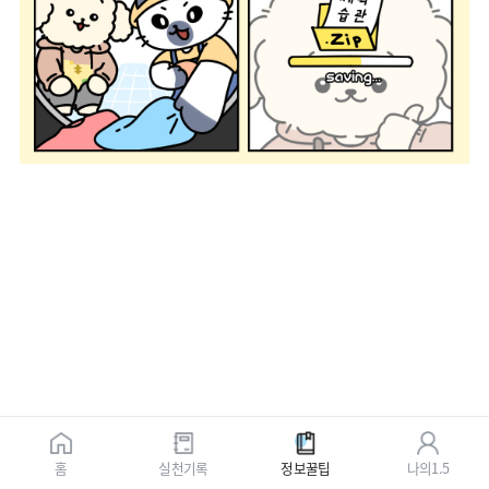
홈
실천기록
정보꿀팁
나의1.5