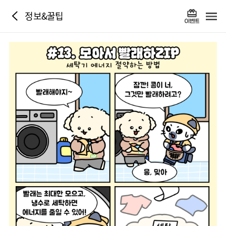
정보&꿀팁