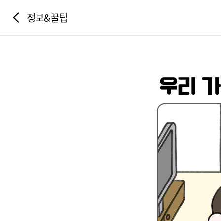
정보&꿀팁