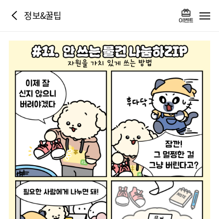
정보&꿀팁