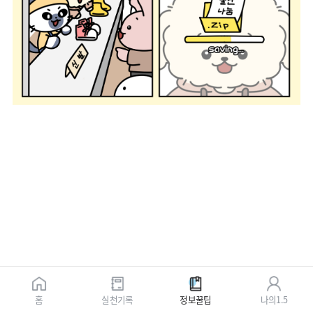
홈
실천기록
정보꿀팁
나의1.5