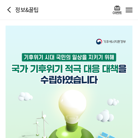
정보&꿀팁