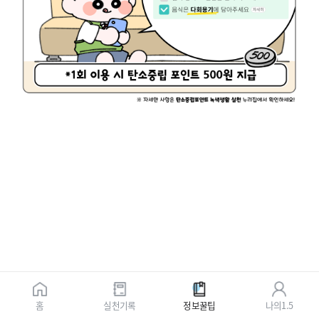
홈
실천기록
정보꿀팁
나의1.5