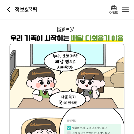
정보&꿀팁