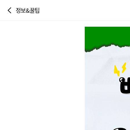
정보&꿀팁