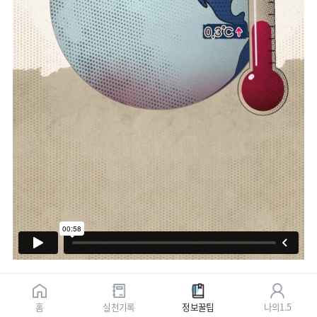
홈
실천기록
정보꿀팁
나의1.5