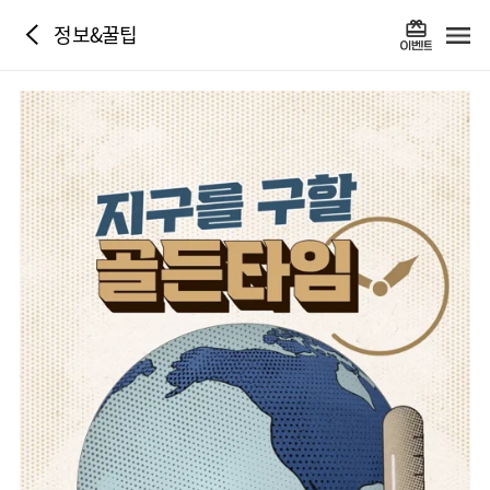
정보&꿀팁