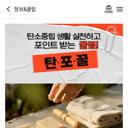
정보&꿀팁