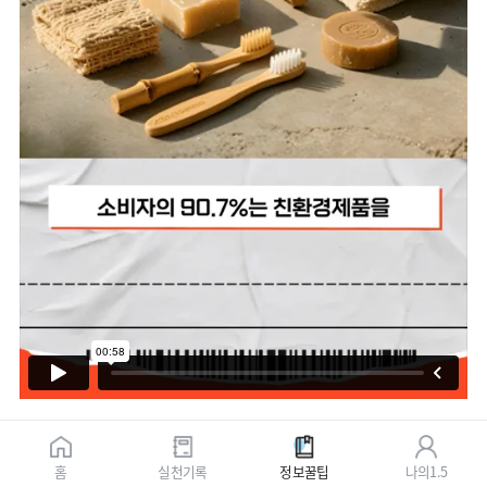
홈
실천기록
정보꿀팁
나의1.5