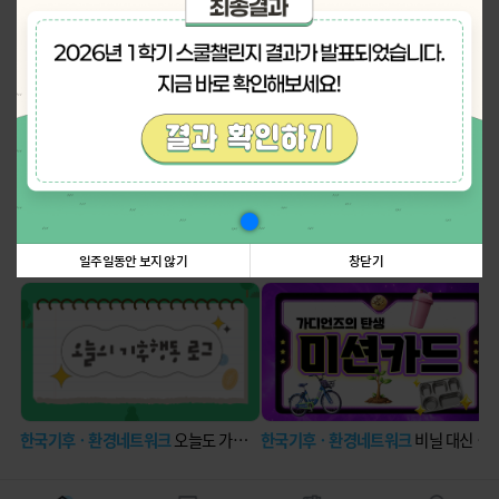
나의 활동 스탬프
더보기
탄소중립에 관한 정보꿀팁!
더보기
일주일동안 보지 않기
창닫기
한국기후ㆍ환경네트워크
오늘도 가볍게 딛는 발걸음
한국기후ㆍ환경네트워크
비닐 대신 장바구니