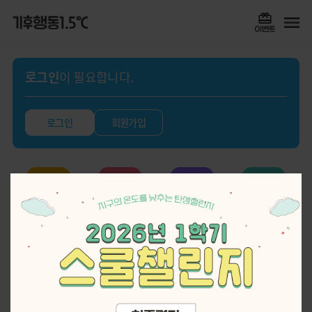
로그인
이 필요합니다.
로그인
회원가입
실천기록
퀴즈
스쿨챌린지
게임