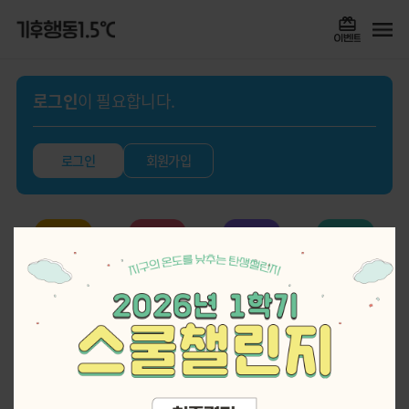
로그인
이 필요합니다.
로그인
회원가입
실천기록
퀴즈
스쿨챌린지
게임