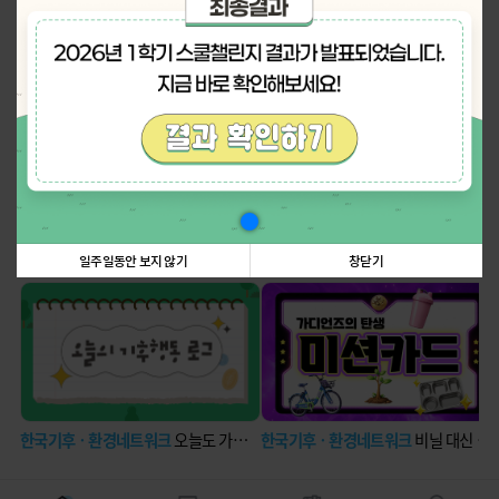
나의 활동 스탬프
더보기
탄소중립에 관한 정보꿀팁!
더보기
일주일동안 보지 않기
창닫기
한국기후ㆍ환경네트워크
오늘도 가볍게 딛는 발걸음
한국기후ㆍ환경네트워크
비닐 대신 장바구니