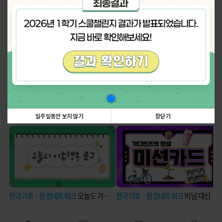
나의 활동 스탬프
더보기
탄소중립에 관한 정보꿀팁!
더보기
일주일동안 보지 않기
창닫기
한국기후ㆍ환경네트워크
오늘도 가볍게 딛는 발걸음
한국기후ㆍ환경네트워크
비닐 대신 장바구니