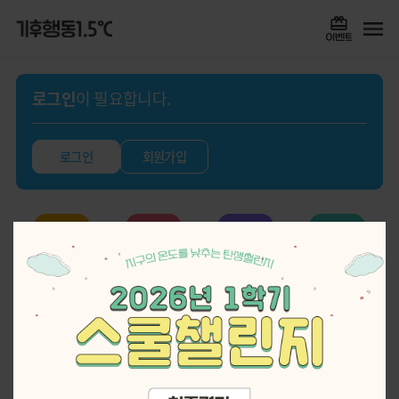
로그인
이 필요합니다.
로그인
회원가입
실천기록
퀴즈
스쿨챌린지
게임