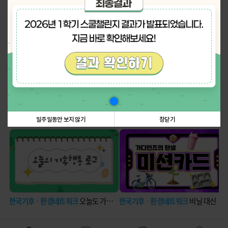
나의 활동 스탬프
더보기
탄소중립에 관한 정보꿀팁!
더보기
일주일동안 보지 않기
창닫기
한국기후ㆍ환경네트워크
오늘도 가볍게 딛는 발걸음
한국기후ㆍ환경네트워크
비닐 대신 장바구니